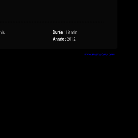
nis
Durée
:
18 min
Année
:
2012
www.anuuruaboro.com