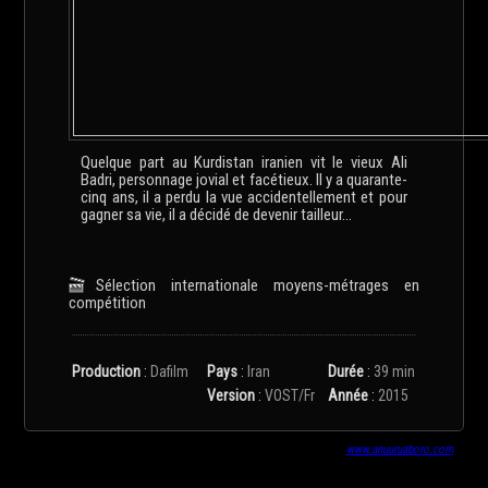
Quelque part au Kurdistan iranien vit le vieux Ali
Badri, personnage jovial et facétieux. Il y a quarante-
cinq ans, il a perdu la vue accidentellement et pour
gagner sa vie, il a décidé de devenir tailleur...
Sélection internationale moyens-métrages en
compétition
Production
:
Dafilm
Pays
:
Iran
Durée
:
39 min
Version
:
VOST/Fr
Année
:
2015
www.anuuruaboro.com