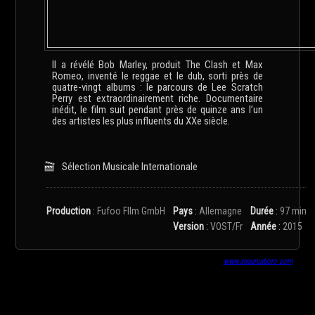
Il a révélé Bob Marley, produit The Clash et Max
Romeo, inventé le reggae et le dub, sorti près de
quatre-vingt albums : le parcours de Lee Scratch
Perry est extraordinairement riche. Documentaire
inédit, le film suit pendant près de quinze ans l’un
des artistes les plus influents du XXe siècle.
Sélection Musicale Internationale
Production
:
Fufoo FIlm GmbH
Pays
:
Allemagne
Durée
:
97 min
Version
:
VOST/Fr
Année
:
2015
www.anuuruaboro.com