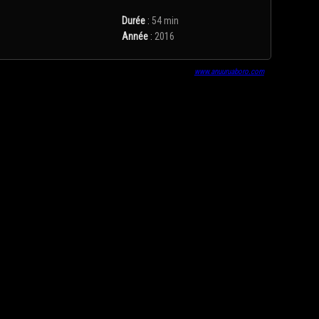
Durée
:
54 min
Année
:
2016
www.anuuruaboro.com