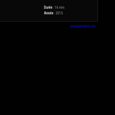
Durée
:
16 min
Année
:
2015
www.anuuruaboro.com