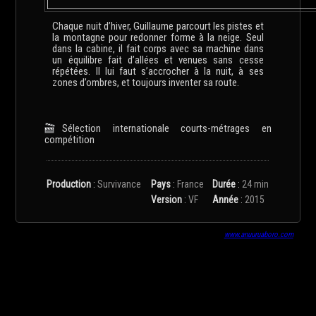
Chaque nuit d’hiver, Guillaume parcourt les pistes et
la montagne pour redonner forme à la neige. Seul
dans la cabine, il fait corps avec sa machine dans
un équilibre fait d’allées et venues sans cesse
répétées. Il lui faut s’accrocher à la nuit, à ses
zones d’ombres, et toujours inventer sa route.
Sélection internationale courts-métrages en
compétition
Production
:
Survivance
Pays
:
France
Durée
:
24 min
Version
:
VF
Année
:
2015
www.anuuruaboro.com