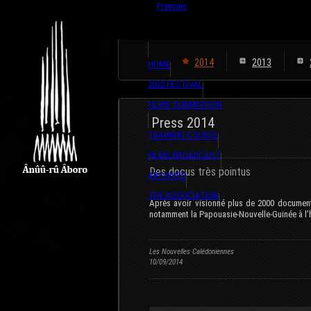
English
Français
2014
2013
HOME
2022 FESTIVAL
FILMS SUBMISSION
Press 2014
TRAINING COURSE
FILMS BROADCAST
Des docus très pointus
ARCHIVES
THE ASSOCIATION
Après avoir visionné plus de 2000 documentai
notamment la Papouasie-Nouvelle-Guinée à l’
Les Nouvelles Calédoniennes
10/09/2014