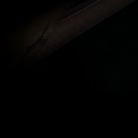
fond=inc-menu_bottom}