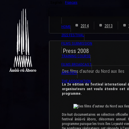
English
Français
2014
2013
HOME
2022 FESTIVAL
FILMS SUBMISSION
Press 2008
TRAINING COURSE
FILMS BROADCAST
Des films d’auteur du Nord aux Iles
ARCHIVES
THE ASSOCIATION
La 2e édition du festival internationa
organisateurs ont voulu étendre cet é
programme.
Dix-huit documentaires en sélection officielle
festival ânûû-rû âboro, désormais annuel. 
programme puisque les trois îles Loyauté vien
De nombreux réalisateurs ont répondu à l’app