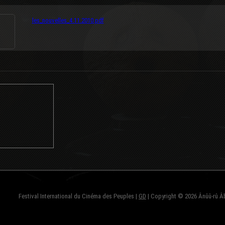
les_nouvelles_4.11.2010.pdf
Festival International du Cinéma des Peuples |
GD
| Copyright © 2026 Ânûû-rû Â
fond=inc-menu_bottom}