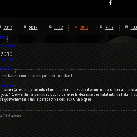
s
2014
2013
2012
2010
2008
200
IVAL
BMISSION
 2010
 COURSE
ROADCAST
mentaire chinois presque indépendant
CIATION
 documentaires indépendants étaient au menu du Festival Ânûû-rû âboro, hier à la médi
 jour, "Rue Meishi", a permis au public de vivre la détresse des habitants de Pékin, fra
 du gouvernement dans la perspective des jeux Olympiques.
es Calédoniennes