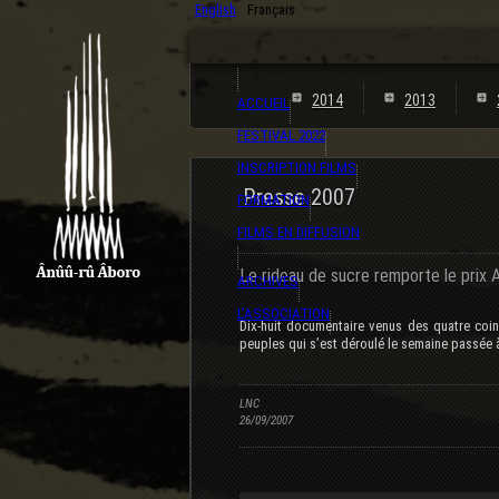
English
Français
2014
2013
ACCUEIL
FESTIVAL 2022
INSCRIPTION FILMS
Presse 2007
FORMATION
FILMS EN DIFFUSION
Le rideau de sucre remporte le prix 
ARCHIVES
L’ASSOCIATION
Dix-huit documentaire venus des quatre coins
peuples qui s’est déroulé le semaine passée 
LNC
26/09/2007