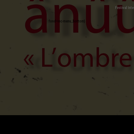
Festival Int
fond=inc-menu_bottom}