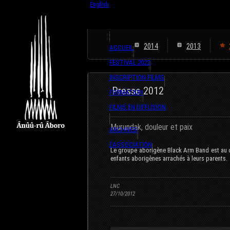
English
Français
2014
2013
ACCUEIL
FESTIVAL 2022
INSCRIPTION FILMS
Presse 2012
FORMATION
FILMS EN DIFFUSION
Murundak, douleur et paix
ARCHIVES
L’ASSOCIATION
Le groupe aborigène Black Arm Band est au cœ
enfants aborigènes arrachés à leurs parents.
LNC
27/10/2012