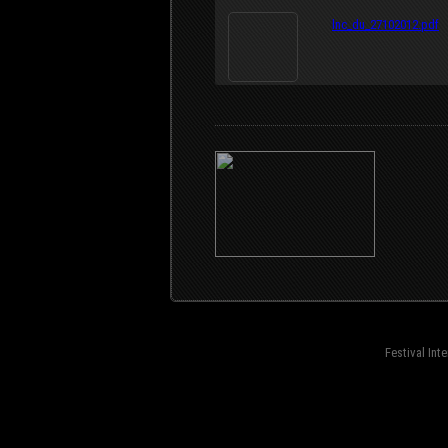
lnc_du_27102012.pdf
Festival Int
fond=inc-menu_bottom}