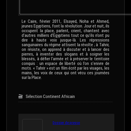
Le Caire, février 2011, Elsayed, Noha et Ahmed,
jeunes Egyptiens, font la révolution. Jour et nuit, ils
occupent la place, parlent, crient, chantent avec
d’autres milliers d’Egyptiens tout ce qu’ils n’ont pu
dire à haute voix jusque-là. Les répressions
sanguinaires du régime attisent la révolte ; à Tahrir,
on résiste, on apprend à discuter et à lancer des
pierres, à inventer des slogans et à soigner les
blessés, à défier l’armée et à préserver le territoire
conquis : un espace de liberté où l’on s’enivre de
mots. « Tahrir » est un film écrit par les visages, les
mains, les voix de ceux qui ont vécu ces journées
sur la Place.
Sélection Continent Africain
Dossier de presse