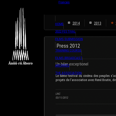
English
Français
2014
2013
HOME
2022 FESTIVAL
FILMS SUBMISSION
Press 2012
TRAINING COURSE
FILMS BROADCAST
Un bilan exceptionel
ARCHIVES
THE ASSOCIATION
Le 6ème festival du cinéma des peuples s’ac
projets de l’association avec René Boutin, dir
LNC
03/11/2012