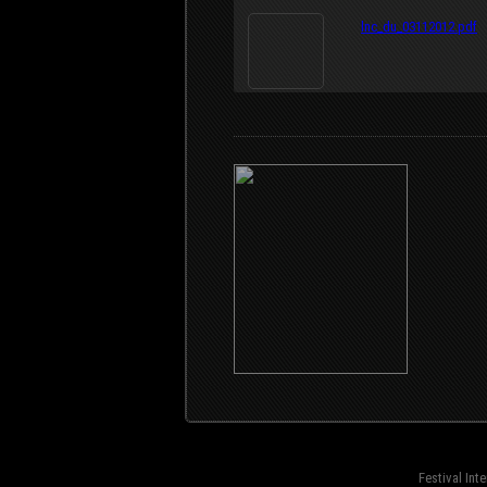
lnc_du_03112012.pdf
Festival Int