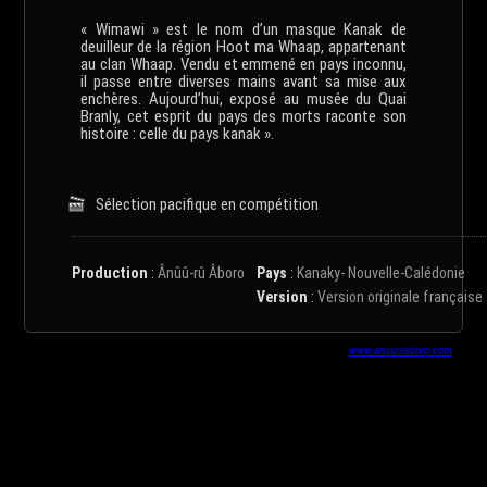
« Wimawi » est le nom d’un masque Kanak de
deuilleur de la région Hoot ma Whaap, appartenant
au clan Whaap. Vendu et emmené en pays inconnu,
il passe entre diverses mains avant sa mise aux
enchères. Aujourd’hui, exposé au musée du Quai
Branly, cet esprit du pays des morts raconte son
histoire : celle du pays kanak ».
Sélection pacifique en compétition
Production
:
Ânûû-rû Âboro
Pays
:
Kanaky- Nouvelle-Calédonie
Version
:
Version originale française
www.anuuruaboro.com