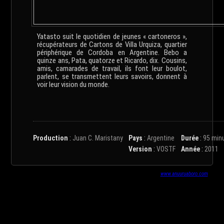
Yatasto suit le quotidien de jeunes « cartoneros »,
récupérateurs de Cartons de Villa Urquiza, quartier
périphérique de Cordoba en Argentine. Bebo a
quinze ans, Pata, quatorze et Ricardo, dix. Cousins,
amis, camarades de travail, ils font leur boulot,
parlent, se transmettent leurs savoirs, donnent à
voir leur vision du monde.
Production
:
Juan C. Maristany
Pays
:
Argentine
Durée
:
95 min
Version
:
VOSTF
Année
:
2011
www.anuuruaboro.com