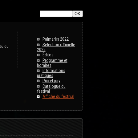
ListeTraductions},#ARRAY{#LANG,#URL_ARTICLE}}
Palmarès 2022
Sélection officielle
 du du
2022
Éditos
Programme et
horaires
Informations
pratiques
Prix et jury
Catalogue du
festival
Affiche du festival