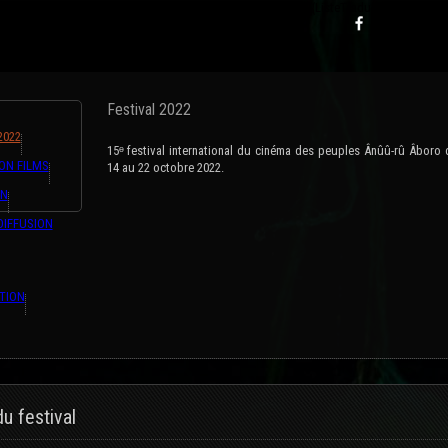
ons,#GET{ListeTraductions},#ARRAY{#LANG,#URL_ARTICLE}} {ListeTraductions,#GET{
Festival 2022
2022
15ᶱ festival international du cinéma des peuples Ânûû-rû Âboro
ON FILMS
14 au 22 octobre 2022.
ON
DIFFUSION
TION
du festival