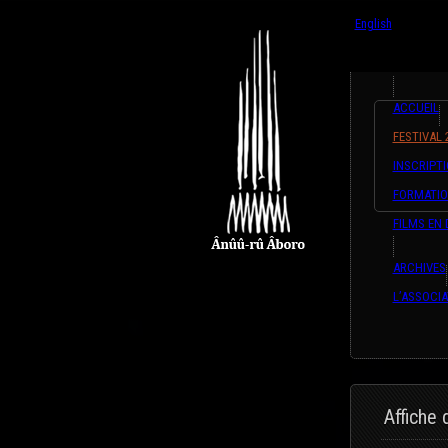
{ListeTraducti
English
Français
ACCUEIL
FESTIVAL 
INSCRIPTI
FORMATI
FILMS EN 
ARCHIVES
L’ASSOCIA
Affiche 