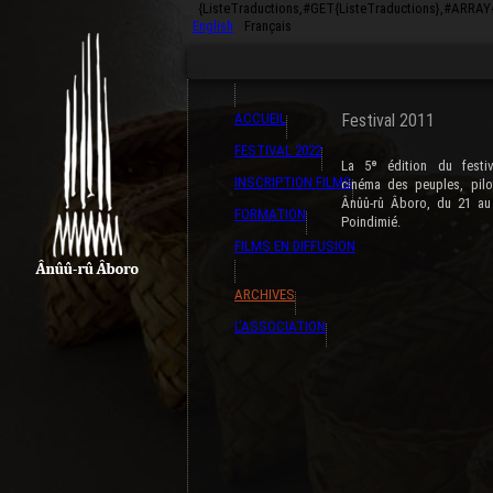
{ListeTraductions,#GET{ListeTraductions},#ARRA
English
Français
ACCUEIL
Festival 2011
FESTIVAL 2022
La 5ᶱ édition du festiv
INSCRIPTION FILMS
cinéma des peuples, pilo
Ânûû-rû Âboro, du 21 au
FORMATION
Poindimié.
FILMS EN DIFFUSION
ARCHIVES
L’ASSOCIATION