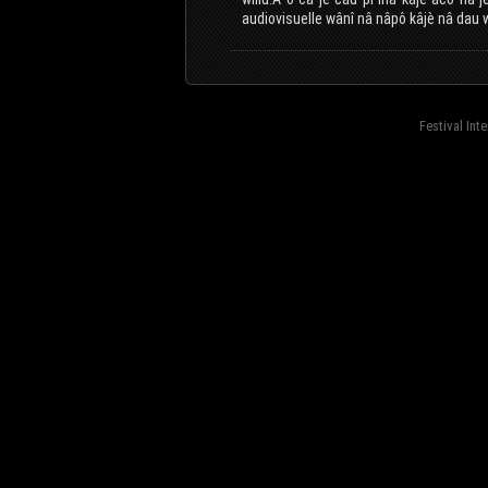
audiovisuelle wânî nâ nâpô kâjè nâ dau 
Festival Int
fond=inc-menu_bottom}