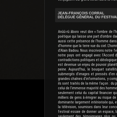
JEAN-FRANÇOIS CORRAL
DÉLÉGUÉ GÉNÉRAL DU FESTIV
Anûû-rû âboro veut dire « l’ombre de l
poétique qui laisse une part d’ombre d
aussi cette présence de l’homme dans l
d’homme que la terre vue du ciel. L’homm
d’Alain Badiou. Nous inscrivons notre f
notre pays ont engagé avec l’Accord 
contradictions politiques et idéologique
est devenue un enjeu de pouvoir planétai
peine. Aujourd’hui, le bouquet satel
submergés d’images et pressés d’en co
grandes chaînes d’informations, y compr
ils sont traités de la même façon : du po
celui de l’immense majorité des hommes e
seulement celui du capital financier q
milliers de gens à émigrer au risque de l
dominante largement intériorisée qui, 
la télévision, soumises dans leur conc
festival essaie de donner un espace, l
seulement des témoignages plus ou m