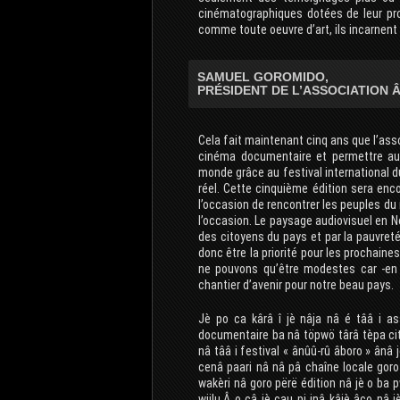
cinématographiques dotées de leur prop
comme toute oeuvre d’art, ils incarnent l
SAMUEL GOROMIDO,
PRÉSIDENT DE L’ASSOCIATION 
Cela fait maintenant cinq ans que l’ass
cinéma documentaire et permettre aus
monde grâce au festival international d
réel. Cette cinquième édition sera enc
l’occasion de rencontrer les peuples du
l’occasion. Le paysage audiovisuel en N
des citoyens du pays et par la pauvret
donc être la priorité pour les prochain
ne pouvons qu’être modestes car -en 
chantier d’avenir pour notre beau pays.
Jè po ca kârâ î jè nâja nâ é tââ i a
documentaire ba nâ töpwö târâ tèpa ci
nâ tââ i festival « ânûû-rû âboro » ânâ 
cenâ paari nâ nâ pâ chaîne locale goro 
wakèri nâ goro përë édition nâ jè o b
wiilu.Â o câ jè cau pi inâ kâjè âco nâ