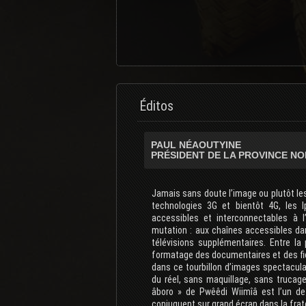
Éditos
PAUL NÉAOUTYINE
PRÉSIDENT DE LA PROVINCE N
Jamais sans doute l’image ou plutôt les
technologies 3G et bientôt 4G, les 
accessibles et interconnectables à l
mutation : aux chaînes accessibles dan
télévisions supplémentaires. Entre la 
formatage des documentaires et des ficti
dans ce tourbillon d’images spectacula
du réel, sans maquillage, sans trucag
âboro » de Pwêêdi Wiimîâ est l’un de
conjuguent sur grand écran dans la frater