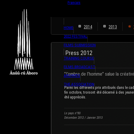
English
Français
2014
2013
HOME
2022 FESTIVAL
FILMS SUBMISSION
Press 2012
TRAINING COURSE
FILMS BROADCAST
"L’ombre de l’homme" salue la créativ
ARCHIVES
THE ASSOCIATION
Parmi les différents prix attribués dans le c
fin octobre, troisont été décerné à des jeun
été appréciés.
Le pays n°80
Décembre 2012 / Janvier 2013