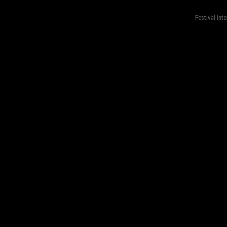
Festival Int
fond=inc-menu_bottom}