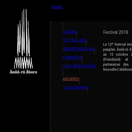
{ListeTraductions,#GET{ListeTraductions},#ARRA
English
Français
ACCUEIL
Festival 2018
Festival
Ânûû-Rû
FESTIVAL 2022
Âboro -
Le 12ᶱ festival in
INSCRIPTION FILMS
Pwêêdi
peuples Ânûû-rû Â
Wiimîâ
au 15 octobre 2
FORMATION
du 12 au
(Poindimié) e
15
partenaires des 
FILMS EN DIFFUSION
octobre
Nouvelle-Calédonie
2018
ARCHIVES
L’ASSOCIATION