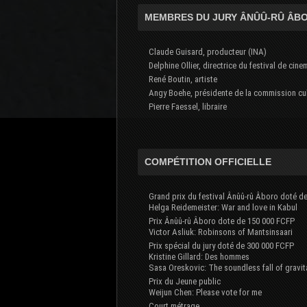
MEMBRES DU JURY ÂNÛÛ-RÛ ÂB
Claude Guisard, producteur (INA)
Delphine Ollier, directrice du festival de cin
René Boutin, artiste
Angy Boehe, présidente de la commission cul
Pierre Faessel, libraire
COMPÉTITION OFFICIELLE
Grand prix du festival Ânûû-rû Âboro doté d
Helga Reidemeister: War and love in Kabul
Prix Ânûû-rû Âboro dote de 150 000 FCFP
Victor Asliuk: Robinsons of Mantsinsaari
Prix spécial du jury doté de 300 000 FCFP
Kristine Gillard: Des hommes
Sasa Oreskovic: The soundless fall of gravit
Prix du Jeune public
Weijun Chen: Please vote for me
Court métrage