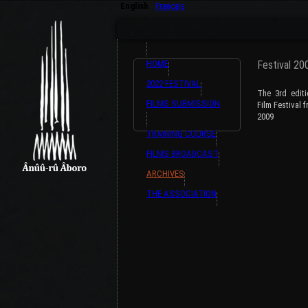
English
Français
HOME
Festival 20
2022 FESTIVAL
The 3rd edit
FILMS SUBMISSION
Film Festival
2009
TRAINING COURSE
FILMS BROADCAST
ARCHIVES
THE ASSOCIATION