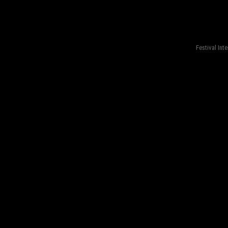
fond=inc-menu_bottom}
Festival Int
fond=inc-menu_bottom}