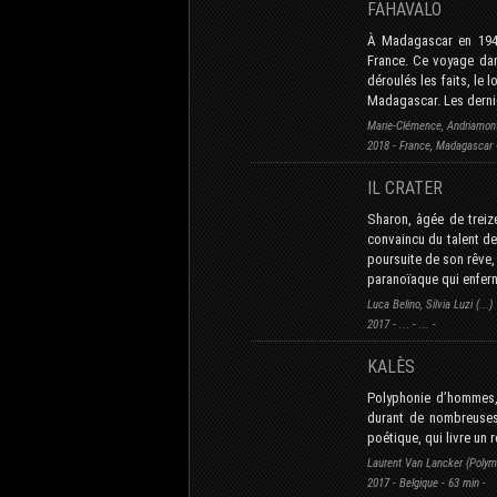
FAHAVALO
À Madagascar en 1947,
France. Ce voyage dans
déroulés les faits, le 
Madagascar. Les derni
Marie-Clémence, Andriamonta
2018 - France, Madagascar -
IL CRATER
Sharon, âgée de treiz
convaincu du talent de 
poursuite de son rêve,
paranoïaque qui enferm
Luca Belino, Silvia Luzi (...)
2017 - ... - ... -
KALÈS
Polyphonie d’hommes, 
durant de nombreuses v
poétique, qui livre un r
Laurent Van Lancker (Polym
2017 - Belgique - 63 min -