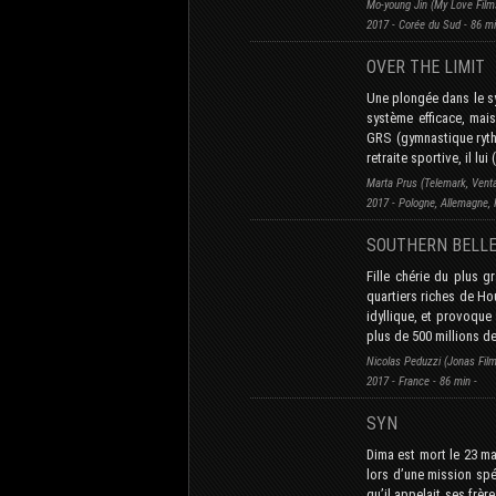
Mo-young Jin (My Love Films
2017 - Corée du Sud - 86 mi
OVER THE LIMIT
Une plongée dans le sy
système efficace, mai
GRS (gymnastique rythm
retraite sportive, il lui 
Marta Prus (Telemark, Vent
2017 - Pologne, Allemagne, F
SOUTHERN BELL
Fille chérie du plus g
quartiers riches de Ho
idyllique, et provoque 
plus de 500 millions de
Nicolas Peduzzi (Jonas Fil
2017 - France - 86 min -
SYN
Dima est mort le 23 mai
lors d’une mission spé
qu’il appelait ses frèr