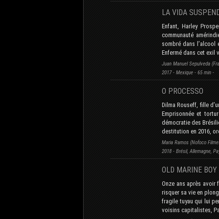
LA VIDA SUSPEN
Enfant, Harley Prosp
communauté amérindien
sombré dans l’alcool 
Enfermé dans cet exil v
Juan Manuel Sepulveda (Fra
2017 - Mexique - 65 min -
O PROCESSO
Dilma Rouseff, fille d
Emprisonnée et tortur
démocratie des Brésili
destitution en 2016, or
Maria Ramos (Nofoco Filmes,
2018 - Brésil, Allemagne, Pa
OLD MARINE BOY
Onze ans après avoir 
risquer sa vie en plon
fragile tuyau qui lui 
voisins capitalistes, P