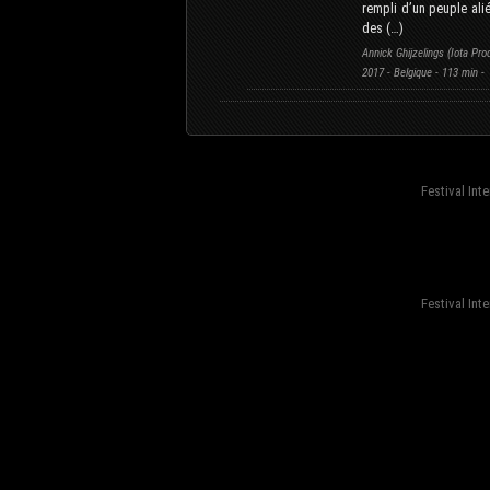
rempli d’un peuple alié
des (…)
Annick Ghijzelings (Iota Pro
2017 - Belgique - 113 min -
Festival Int
fond=inc-menu_bottom}
Festival Int
fond=inc-menu_bottom}