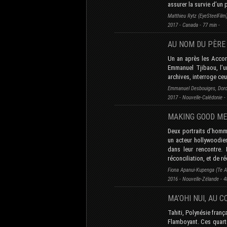
assurer la survie d’un 
Matthieu Rytz (EyeSteelFilm
2017 - Canada - 77 min -
AU NOM DU PÈRE 
Un an après les Accor
Emmanuel Tjibaou, l’un
archives, interroge ceu
Emmanuel Desbouiges, Dorot
2017 - Nouvelle-Calédonie -
MAKING GOOD M
Deux portraits d’homm
un acteur hollywoodien
dans leur rencontre.
réconciliation, et de r
Fiona Apanui-Kupenga (Te 
2016 - Nouvelle-Zélande - 4
MA’OHI NUI, AU 
Tahiti, Polynésie frança
Flamboyant. Ces quartie