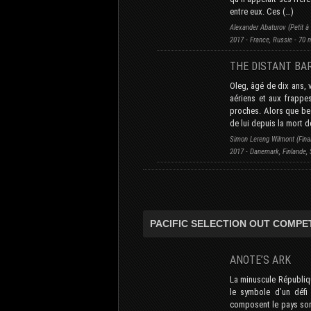
entre eux. Ces (…)
Alexander Abaturov (Petit à 
2017 - France, Russie - 70 m
THE DISTANT BA
Oleg, âgé de dix ans, v
aériens et aux frappes
proches. Alors que be
de lui depuis la mort d
Simon Lereng Wilmont (Final
2017 - Danemark, Finlande, 
PACIFIC SELECTION OUT COMPE
ANOTE’S ARK
La minuscule République
le symbole d’un défi
composent le pays son