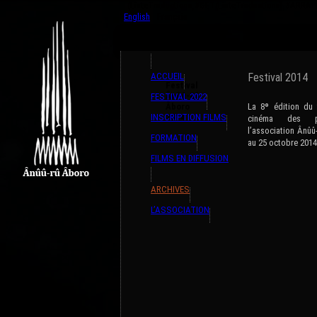
{ListeTraductions,#GET{ListeTraductions},#ARRA
English
Français
ACCUEIL
Festival 2014
Festival
Ânûû-Rû
FESTIVAL 2022
Âboro
La 8ᶱ édition du f
INSCRIPTION FILMS
2014
cinéma des pe
l’association Ânûû
FORMATION
au 25 octobre 2014
FILMS EN DIFFUSION
ARCHIVES
L’ASSOCIATION