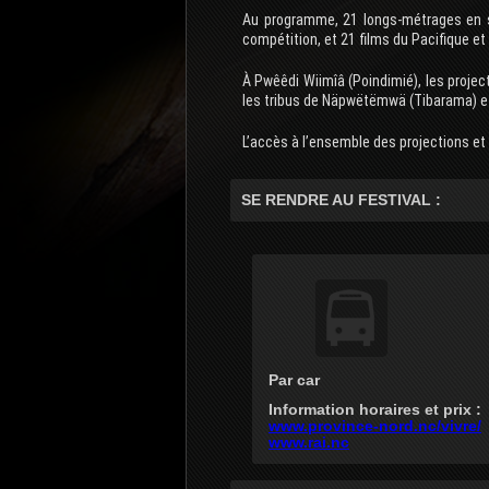
Au programme, 21 longs-métrages en sé
compétition, et 21 films du Pacifique et
À Pwêêdi Wiimîâ (Poindimié), les project
les tribus de Näpwëtëmwä (Tibarama) 
L’accès à l’ensemble des projections e
SE RENDRE AU FESTIVAL :
Par car
Information horaires et prix :
www.province-nord.nc/vivre/
www.rai.nc