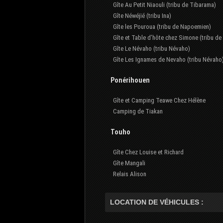
Gîte Au Petit Niaouli (tribu de Tibarama)
Gîte Néwéjïé (tribu Ina)
Gîte les Pouroua (tribu de Napoemien)
Gîte et Table d’hôte chez Simone (tribu d
Gîte Le Névaho (tribu Névaho)
Gîte Les Ignames de Nevaho (tribu Névaho
Ponérihouen
Gîte et Camping Teawe Chez Hélène
Camping de Tiakan
Touho
Gîte Chez Louise et Richard
Gîte Mangali
Relais Alison
LOCATION DE VÉHICULES :