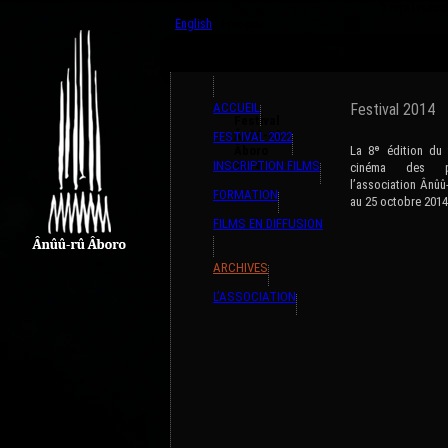
{ListeTradu
English
Français
ACCUEIL
Festival 2014
Festival
Ânûû-Rû
FESTIVAL 2022
Âboro
La 8ᶱ édition du f
INSCRIPTION FILMS
2014
cinéma des pe
l’association Ânûû
FORMATION
au 25 octobre 2014
FILMS EN DIFFUSION
ARCHIVES
L’ASSOCIATION