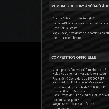
MEMBRES DU JURY ÂNÛÛ-RÛ ÂB
Claude Guisard, producteur (INA)
Delphine Ollier, directrice du festival de cin
René Boutin, artiste
Angy Boehe, présidente de la commission cul
Pierre Faessel, libraire
COMPÉTITION OFFICIELLE
Grand prix du festival Ânûû-rû Âboro doté d
Helga Reidemeister : War and love in Kabul
Prix anûû-rû âboro dote de 150 000 FCFP
Victor Asliuk : Robinsons of Mantsinsaari
Prix spécial du jury doté de 300 000 FCFP
Kristine Gillard : Des hommes
Sasa Oreskovic : The soundless fall of gravi
Prix du Jeune public
Weijun Chen : Please vote for me
Court métrage