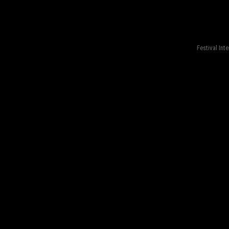
fond=inc-menu_bottom}
Festival Int
fond=inc-menu_bottom}