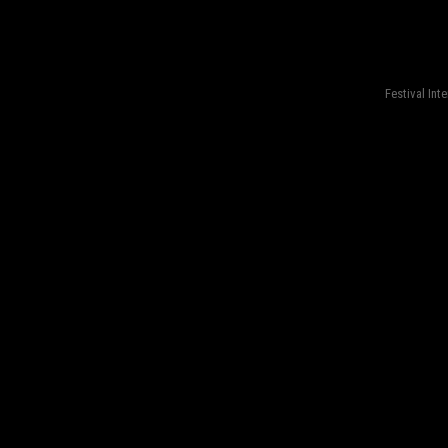
fond=inc-menu_bottom}
Festival Int
fond=inc-menu_bottom}