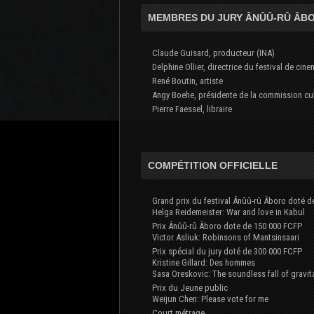
MEMBRES DU JURY ÂNÛÛ-RÛ ÂB
Claude Guisard, producteur (INA)
Delphine Ollier, directrice du festival de cin
René Boutin, artiste
Angy Boehe, présidente de la commission cul
Pierre Faessel, libraire
COMPÉTITION OFFICIELLE
Grand prix du festival Ânûû-rû Âboro doté d
Helga Reidemeister: War and love in Kabul
Prix Ânûû-rû Âboro dote de 150 000 FCFP
Victor Asliuk: Robinsons of Mantsinsaari
Prix spécial du jury doté de 300 000 FCFP
Kristine Gillard: Des hommes
Sasa Oreskovic: The soundless fall of gravit
Prix du Jeune public
Weijun Chen: Please vote for me
Court métrage