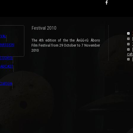
Festival 2010
IVAL
The 4th edition of the the Ânûû-rû Âboro
BMISSION
Film Festival from 29 October to 7 November
2010
cat
 COURSE
OADCAST
CIATION