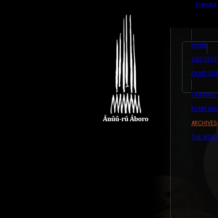
English
Français
HOME
2022 FEST
FILMS SU
TRAINING
FILMS BR
ARCHIVES
THE ASSO