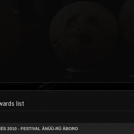
ards list
ÈS 2010 - FESTIVAL ÂNÛÛ-RÛ ÂBORO