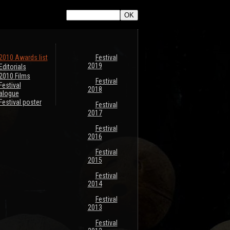
2010 Awards list
Festival
2019
Editorials
2010 Films
Festival
Festival
2018
alogue
Festival poster
Festival
2017
Festival
2016
Festival
2015
Festival
2014
Festival
2013
Festival