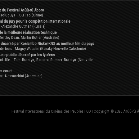
x du Festival Ânûû-rû Âboro
aoluguya – Gu Tao (Chine)
al du jury pour la compétition internationale
 -Alexandre Gutman (Russie)
e la meilleure réalisation technique
entley Dean, Martin Butler (Australie)
Î décerné par Koniambo Nickel-KNS au meilleur film du pays
 de bois - Maguy Wacalie (Kanaky-Nouvelle-Calédonie)
eune public décerné par les lycéens
of life - Tom Burstyn, Barbara Sumner Burstyn (Nouvelle-
lm court
ari Alessandrini (Argentine)
Festival International du Cinéma des Peuples |
GD
| Copyright © 2026 Ânûû-rû 
fond=inc-menu_bottom}