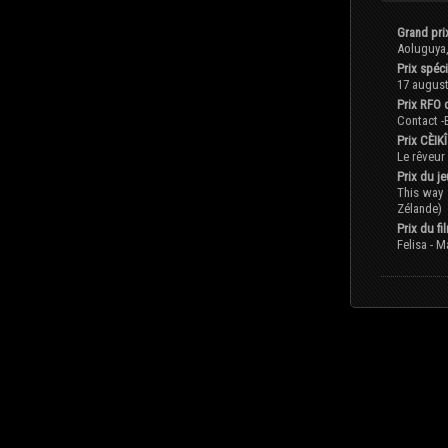
Grand pri
Aoluguya,
Prix spéci
17 august
Prix RFO d
Contact -B
Prix CÈIK
Le rêveur
Prix du j
This way 
Zélande)
Prix du fi
Felisa - M