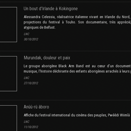
Un bout d’Irlande à Kokingone
Alessandra Celessia, réalisatrice italienne vivant en Irlande du Nord
projections du festival à Touho. Son documentaire, très appréci
atypiques de Belfast.
LNC
30/10/2012
Murundak, douleur et paix
Le groupe aborigène Black Arm Band est au cœur d’un documentai
musique, l’histoire déchirante des enfants aborigènes arrachés à leurs 
LNC
27/10/2012
Anûû-rû âboro
Affiche du festival international du cinéma des peuples, Pwêêdi Wiimî
LNC
11/10/2012