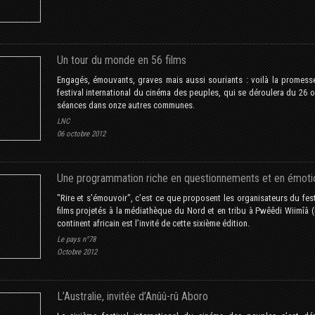
Un tour du monde en 56 films
Engagés, émouvants, graves mais aussi souriants : voilà la promesse 
festival international du cinéma des peuples, qui se déroulera du 26
séances dans onze autres communes.
LNC
06 octobre 2012
Une programmation riche en questionnements et en émoti
"Rire et s’émouvoir", c’est ce que proposent les organisateurs du fes
films projetés à la médiathèque du Nord et en tribu à Pwêêdi Wiimîâ 
continent africain est l’invité de cette sixième édition.
Le pays n°78
Octobre 2012
L’Australie, invitée d’Anûû-rû Aboro