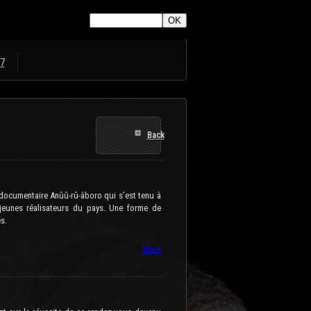
7
Back
a documentaire Anûû-rû-âboro qui s’est tenu à
 jeunes réalisateurs du pays. Une forme de
s.
More