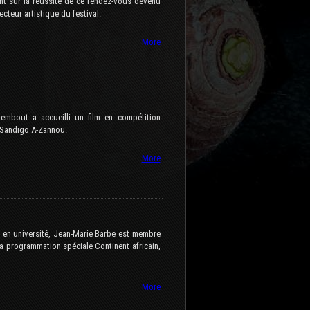
nt sur la réussite de ce rendez-vous devenu
cteur artistique du festival.
More
embout a accueilli un film en compétition
r, Sandigo A-Zannou.
More
t en université, Jean-Marie Barbe est membre
la programmation spéciale Continent africain,
More