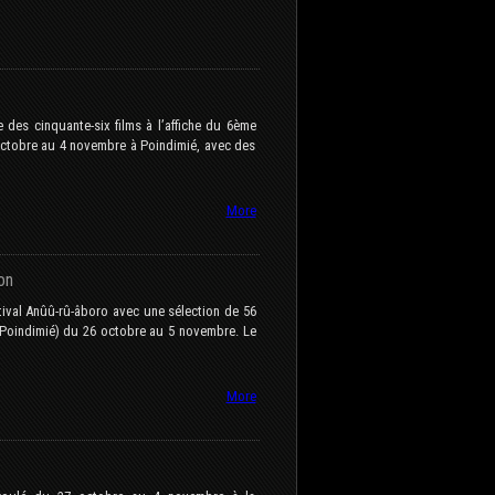
des cinquante-six films à l’affiche du 6ème
 octobre au 4 novembre à Poindimié, avec des
More
on
tival Anûû-rû-âboro avec une sélection de 56
(Poindimié) du 26 octobre au 5 novembre. Le
More