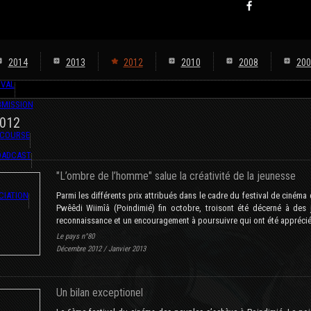
2014
2013
2012
2010
2008
200
IVAL
BMISSION
2012
 COURSE
OADCAST
"L’ombre de l’homme" salue la créativité de la jeunesse
CIATION
Parmi les différents prix attribués dans le cadre du festival de ciném
Pwêêdi Wiimîâ (Poindimié) fin octobre, troisont été décerné à des
reconnaissance et un encouragement à poursuivre qui ont été apprécié
Le pays n°80
Décembre 2012 / Janvier 2013
Un bilan exceptionel