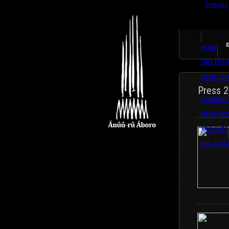
English
Français
HOME
2022 FEST
FILMS SU
Press 
TRAINING
FILMS BR
ARCHIVES
THE ASSO