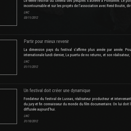
Le 6ème festival du cinéma des peuples s’achève à Poindimié. Le poi
incontournable et sur les projets de l’association avec René Boutin, dire
LNC
03/11/2012
Partir pour mieux revenir
La dimension pays du festival s’affirme plus année par année. Pou
internationale lundi dernier, La puerta de no returno, et son réalisateu
LNC
01/11/2012
Un festival doit créer une dynamique
Fondateur du festival de Lussas, réalisateur producteur et intervenan
du jury et fin connaisseur du monde du film documentaire. On lui doit 
diffusée aujourd’hui.
LNC
31/10/2012