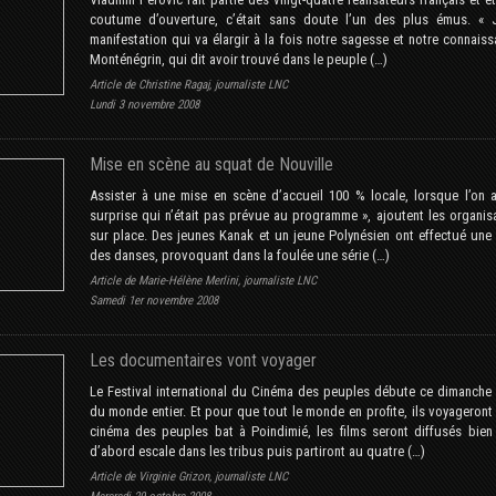
coutume d’ouverture, c’était sans doute l’un des plus émus. « J
manifestation qui va élargir à la fois notre sagesse et notre connaiss
Monténégrin, qui dit avoir trouvé dans le peuple (…)
Article de Christine Ragaj, journaliste LNC
Lundi 3 novembre 2008
Mise en scène au squat de Nouville
Assister à une mise en scène d’accueil 100 % locale, lorsque l’on 
surprise qui n’était pas prévue au programme », ajoutent les organisa
sur place. Des jeunes Kanak et un jeune Polynésien ont effectué une 
des danses, provoquant dans la foulée une série (…)
Article de Marie-Hélène Merlini, journaliste LNC
Samedi 1er novembre 2008
Les documentaires vont voyager
Le Festival international du Cinéma des peuples débute ce dimanche
du monde entier. Et pour que tout le monde en profite, ils voyageront
cinéma des peuples bat à Poindimié, les films seront diffusés bien
d’abord escale dans les tribus puis partiront au quatre (…)
Article de Virginie Grizon, journaliste LNC