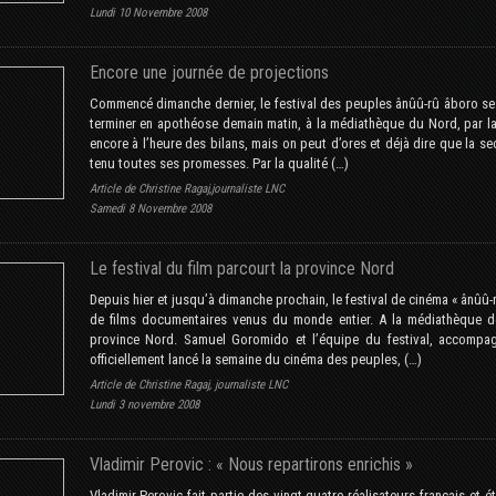
Lundi 10 Novembre 2008
Encore une journée de projections
Commencé dimanche dernier, le festival des peuples ânûû-rû âboro se 
terminer en apothéose demain matin, à la médiathèque du Nord, par la
encore à l’heure des bilans, mais on peut d’ores et déjà dire que la s
tenu toutes ses promesses. Par la qualité (…)
Article de Christine Ragaj,journaliste LNC
Samedi 8 Novembre 2008
Le festival du film parcourt la province Nord
Depuis hier et jusqu’à dimanche prochain, le festival de cinéma « ânûû
de films documentaires venus du monde entier. A la médiathèque d
province Nord. Samuel Goromido et l’équipe du festival, accompagn
officiellement lancé la semaine du cinéma des peuples, (…)
Article de Christine Ragaj, journaliste LNC
Lundi 3 novembre 2008
Vladimir Perovic : « Nous repartirons enrichis »
Vladimir Perovic fait partie des vingt-quatre réalisateurs français et étr