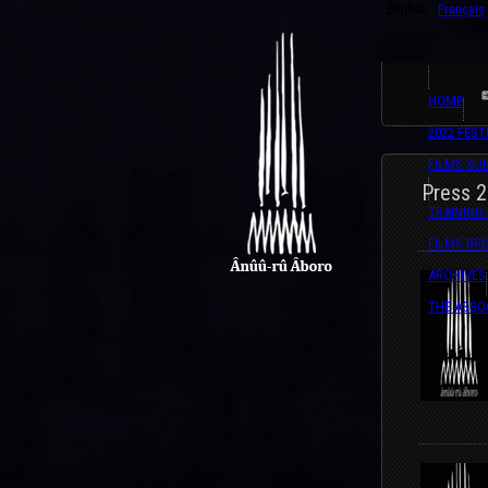
English
Français
HOME
2022 FEST
FILMS SU
Press 
TRAINING
FILMS BR
ARCHIVES
THE ASSO