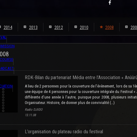
2014
2013
2012
2010
2008
200
IVAL
BMISSION
2008
 COURSE
OADCAST
RDK-Bilan du partenariat Média entre l’Association « Anûûr
CIATION
A lieu de 2 personnes pour la couverture de l’évènement, lors de sa 1èr
une équipe de 4 personnes pour la couverture intégrale du Festival «
différente d’une année à l’autre, puisque pour 2008, plusieurs initi
Organisateur. Histoire, de donner plus de convivialité (…)
Radio DJIIDO
13.11.08
L’organisation du plateau radio du festival