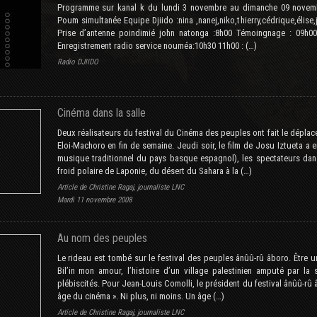
Programme sur kanal k du lundi 3 novembre au dimanche 09 novemb
Poum simultanée Equipe Djiido :nina ,nanej,niko,thierry,cédrique,éli
Prise d’antenne poindimié john natonga :8h00 Témoingnage : 09h0
Enregistrement radio service nouméa:10h30 11h00 : (…)
Radio DJIIDO
Cinéma dans la salle
Deux réalisateurs du festival du Cinéma des peuples ont fait le déplace
Eloi-Machoro en fin de semaine. Jeudi soir, le film de Josu Iztueta a
musique traditionnel du pays basque espagnol), les spectateurs dans
froid polaire de Laponie, du désert du Sahara à la (…)
Article de Christine Ragaj, journaliste LNC
Mardi 11 novembre 2008
Au nom des peuples
Le rideau est tombé sur le festival des peuples ânûû-rû âboro. Être un
Bil’in mon amour, l’histoire d’un village palestinien amputé par la 
plébiscités. Pour Jean-Louis Comolli, le président du festival ânûû-r
âge du cinéma ». Ni plus, ni moins. Un âge (…)
Article de Christine Ragaj, journaliste LNC