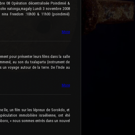
re 08 Opération décentralisée Poindimié &
se,john natonga,magaly Lundi 3 novembre 2008
0 nina Freedom :10h00 & 11h00 (poindimié)
More
ment pour présenter leurs films dans la salle
 emmené, au son du txalaparta (instrument de
 un voyage autour de la terre. De l’Inde au
More
e île, un film sur les lépreux de Sorokdo, et
spéculation immobilière israélienne, ont été
û âboro, « nous sommes entrés dans un nouvel