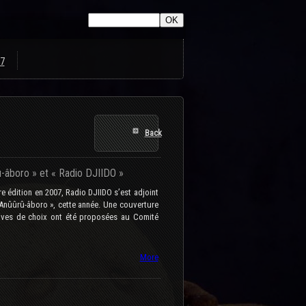
7
Back
û-âboro » et « Radio DJIIDO »
e édition en 2007, Radio DJIIDO s’est adjoint
 Anûûrû-âboro », cette année. Une couverture
atives de choix ont été proposées au Comité
More