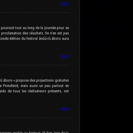
More
poursuit tout au long de la journée pour se
 proclamation des résultats. On n’en est pas
econde édition du festival ânûû-rû âboro aura
More
-rû âboro » propose des projections gratuites
e Poindimié, mais aussi un peu partout en
és de tous les réalisateurs présents, ont
More
angers invités au festival. Et hier, lors de la