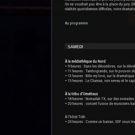
On ne voudrait pas être à la place du jury. D
réalités quotidiennes difficiles, voire dramat
Au programme
SAMEDI
À la médiathèque du Nord
–
9 heures : Dans les décombres, sur le déve
–
11 heures : Tambogrande, sur le pouvoir de
–
13 heures : Bilin my love, sur la dramatique 
–
15 heures : Le Chaman, son neveu et le ca
À la tribu d’Ometteux
–
18 heures : Nomadak TX, sur des nomades 
–
20 heures : concert fusion de musiciens ka
À l’hôtel Tiéti
–
20 heures : Comme un banian, SDF sous les