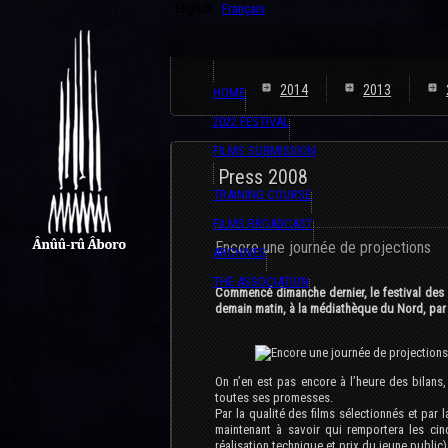
English
Français
2014
2013
HOME
2022 FESTIVAL
FILMS SUBMISSION
Press 2008
TRAINING COURSE
FILMS BROADCAST
Encore une journée de projections
ARCHIVES
THE ASSOCIATION
Commencé dimanche dernier, le festival des
demain matin, à la médiathèque du Nord, par 
On n’en est pas encore à l’heure des bilans
toutes ses promesses.
Par la qualité des films sélectionnés et par
maintenant à savoir qui remportera les cinq 
réalisation technique et prix du jeune public)