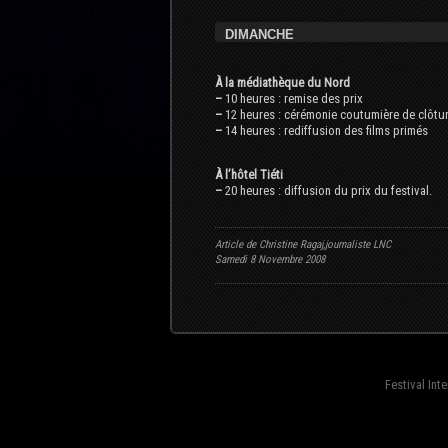
DIMANCHE
À la médiathèque du Nord
–
10 heures : remise des prix
–
12 heures : cérémonie coutumière de clôtu
–
14 heures : rediffusion des films primés
À l’hôtel Tiéti
–
20 heures : diffusion du prix du festival.
Article de Christine Ragaj,journaliste LNC
Samedi 8 Novembre 2008
Festival Int
fond=inc-menu_bottom}