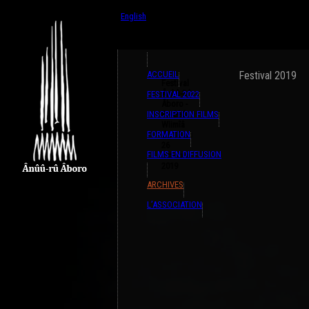
{ListeTraductions,#GET{ListeTraductions},#ARR
English
Français
ACCUEIL
Festival 2019
Festival
Ânûû-Rû
FESTIVAL 2022
Âboro -
INSCRIPTION FILMS
Pwêêdi
Wiimîâ
FORMATION
du 18 au
26
FILMS EN DIFFUSION
octobre
2019
ARCHIVES
L’ASSOCIATION