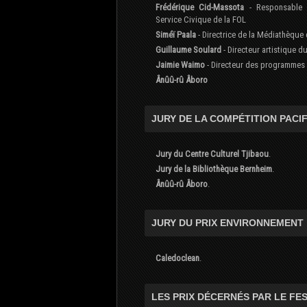
Frédérique Cid-Massota
- Responsable 
Service Civique de la FOL
Siméï Paala
- Directrice de la Médiathèque
Guillaume Soulard
- Directeur artistique d
Jaimie Waimo
- Directeur des programmes
Ânûû-rû Âboro
JURY DE LA COMPÉTITION PACIF
Jury du Centre Culturel Tjibaou
.
Jury de la Bibliothèque Bernheim
.
Ânûû-rû Âboro
.
JURY DU PRIX ENVIRONNEMENT 
Caledoclean
.
LES PRIX DÉCERNÉS PAR LE FES