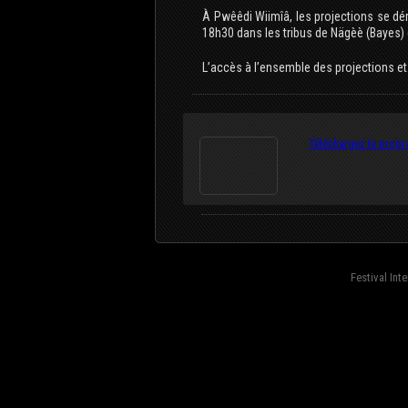
À Pwêêdi Wiimîâ, les projections se dérou
18h30 dans les tribus de Nägèè (Bayes
L’accès à l’ensemble des projections e
Téléchargez le progr
Festival Int
fond=inc-menu_bottom}