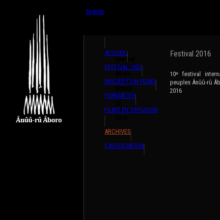
{ListeTraductions,#GET{ListeTraductions},#ARR
English
Français
ACCUEIL
Festival 2016
Festival
Ânûû-Rû
FESTIVAL 2022
Âboro -
10ᶱ festival inte
INSCRIPTION FILMS
Pwêêdi
peuples Ânûû-rû Âb
Wiimîâ
2016
FORMATION
du 14 au
22
FILMS EN DIFFUSION
octobre
2016
ARCHIVES
L’ASSOCIATION