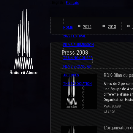
English
Français
2014
2013
HOME
2022 FESTIVAL
FILMS SUBMISSION
Press 2008
TRAINING COURSE
FILMS BROADCAST
RDK-Bilan du pa
ARCHIVES
THE ASSOCIATION
A lieu de 2 personn
une équipe de 4 pe
différente d’une a
Organisateur. Histo
Radio DJIIDO
13.11.08
L’organisation d