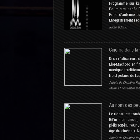
Programme sur kan
Poum simultanée Eq
Prise d’antenne p
Enregistrement rad
Radio DJIIDO
Cinéma dans la 
Deux réalisateurs d
Eloi-Machoro en fi
musique traditionn
froid polaire de La
Article de Christine Ra
Mardi 11 novembre 20
Au nom des peu
Le rideau est tombé
Bil’in mon amour, 
plébiscités. Pour 
âge du cinéma ». Ni
Article de Christine Ra