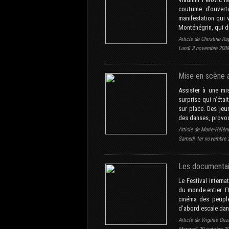
coutume d’ouvertu
manifestation qui v
Monténégrin, qui di
Article de Christine Ra
Lundi 3 novembre 2008
Mise en scène a
Assister à une mi
surprise qui n’éta
sur place. Des jeu
des danses, provoq
Article de Marie-Hélène
Samedi 1er novembre 
Les documentai
Le Festival inter
du monde entier. E
cinéma des peuples
d’abord escale dans
Article de Virginie Gri